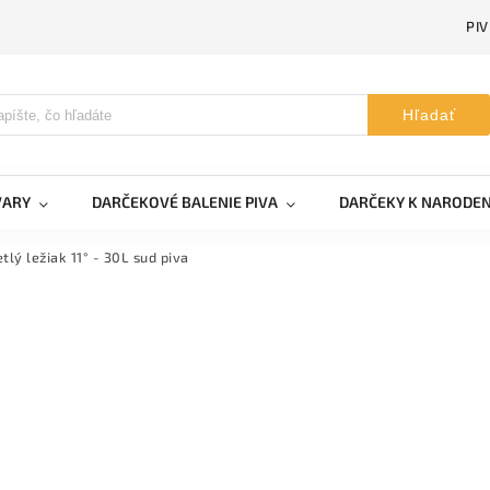
PI
Hľadať
VARY
DARČEKOVÉ BALENIE PIVA
DARČEKY K NARODE
tlý ležiak 11° - 30L sud piva