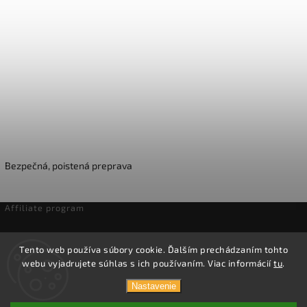
Bezpečná, poistená preprava
Affiliate program
Odstúpenie od zmluvy
Tento web používa súbory cookie. Ďalším prechádzaním tohto
webu vyjadrujete súhlas s ich používaním. Viac informácií
tu
.
Copyright 2026
Domáca pivotéka
. Všetky práva vyhradené.
Nastavenie
Vytvořil
Shoptet
| Design
Shoptak.cz.