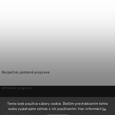
Bezpečná, poistená preprava
Affiliate program
Odstúpenie od zmluvy
Tento web používa súbory cookie. Ďalším prechádzaním tohto
webu vyjadrujete súhlas s ich používaním. Viac informácií
tu
.
Copyright 2026
Domáca pivotéka
. Všetky práva vyhradené.