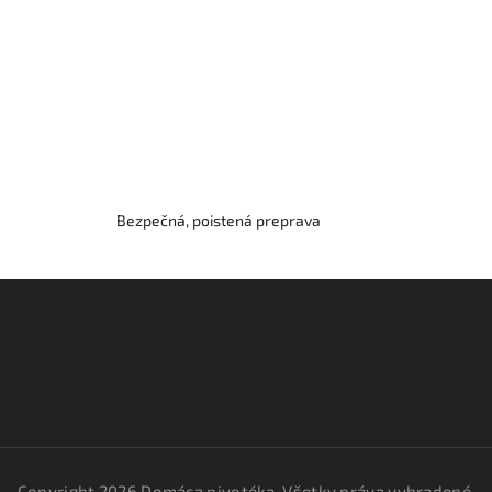
Bezpečná, poistená preprava
Copyright 2026
Domáca pivotéka
. Všetky práva vyhradené.