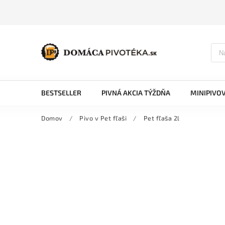
BESTSELLER
PIVNÁ AKCIA TÝŽDŇA
MINIPIVO
Domov
/
Pivo v Pet fľaši
/
Pet fľaša 2l