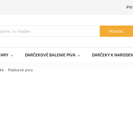
PI
Hľadať
VARY
DARČEKOVÉ BALENIE PIVA
DARČEKY K NARODE
k - fľaškové pivo