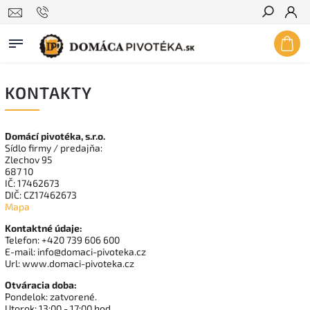
Hľadať
KONTAKTY
Domácí pivotéka, s.r.o.
Sídlo firmy / predajňa:
Zlechov 95
687 10
IČ: 17462673
DIČ: CZ17462673
Mapa
Kontaktné údaje:
Telefon: +420 739 606 600
E-mail: info@domaci-pivoteka.cz
Url: www.domaci-pivoteka.cz
Otváracia doba:
Pondelok: zatvorené.
Utorok: 13:00 - 17:00 hod.