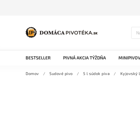
BESTSELLER
PIVNÁ AKCIA TÝŽDŇA
MINIPIVO
Domov
/
Sudové pivo
/
5 l súdok piva
/
Kyjovský l