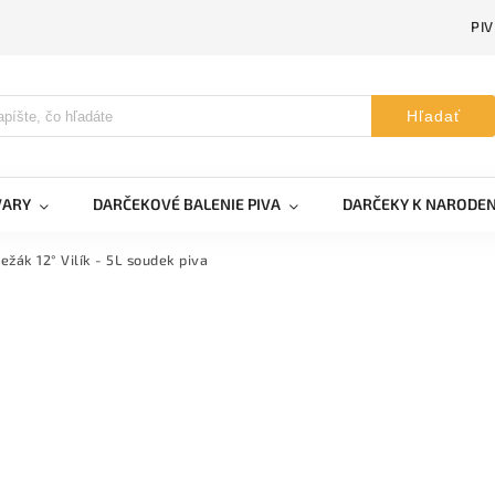
PI
Hľadať
VARY
DARČEKOVÉ BALENIE PIVA
DARČEKY K NARODE
ežák 12° Vilík - 5L soudek piva