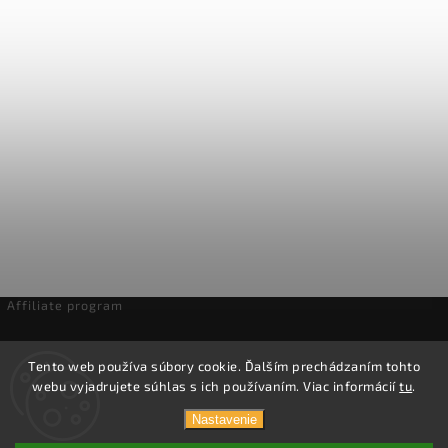
Affiliate program
Odstúpenie od zmluvy
Tento web používa súbory cookie. Ďalším prechádzaním tohto
webu vyjadrujete súhlas s ich používaním. Viac informácií
tu
.
Copyright 2026
Domáca pivotéka
. Všetky práva vyhradené.
Nastavenie
Vytvořil
Shoptet
| Design
Shoptak.cz.