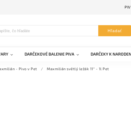
PI
Hľadať
VARY
DARČEKOVÉ BALENIE PIVA
DARČEKY K NARODE
xmilián - Pivo v Pet
/
Maxmilián světlý ležák 11° - 1l Pet