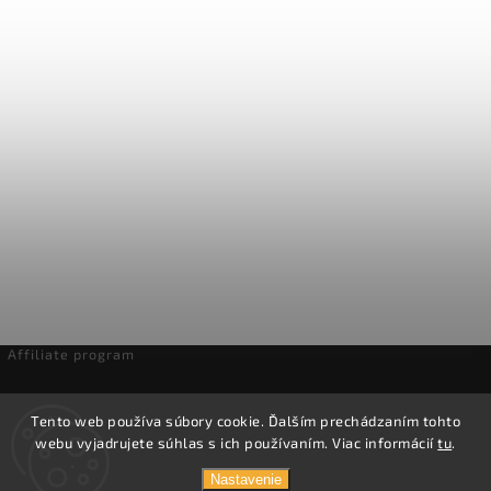
Affiliate program
Odstúpenie od zmluvy
Tento web používa súbory cookie. Ďalším prechádzaním tohto
webu vyjadrujete súhlas s ich používaním. Viac informácií
tu
.
Copyright 2026
Domáca pivotéka
. Všetky práva vyhradené.
Nastavenie