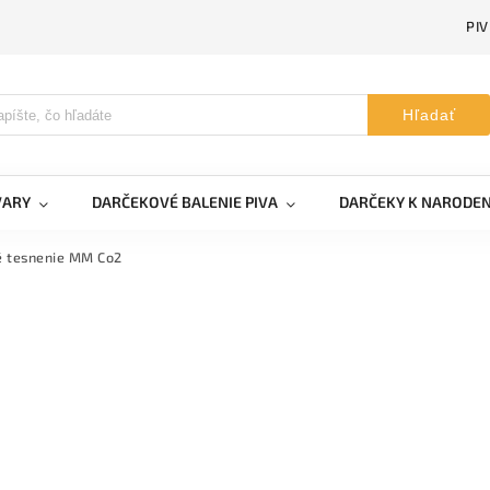
PI
Hľadať
VARY
DARČEKOVÉ BALENIE PIVA
DARČEKY K NARODE
 tesnenie MM Co2