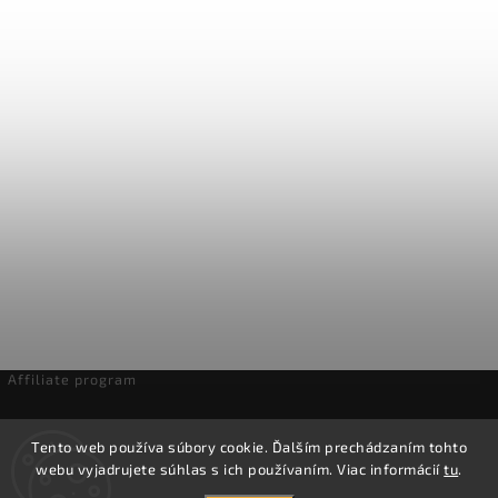
Affiliate program
Odstúpenie od zmluvy
Tento web používa súbory cookie. Ďalším prechádzaním tohto
webu vyjadrujete súhlas s ich používaním. Viac informácií
tu
.
Copyright 2026
Domáca pivotéka
. Všetky práva vyhradené.