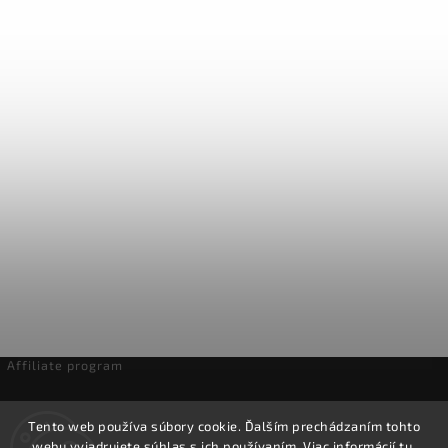
Affiliate program
Odstúpenie od zmluvy
Tento web používa súbory cookie. Ďalším prechádzaním tohto
webu vyjadrujete súhlas s ich používaním. Viac informácií
tu
.