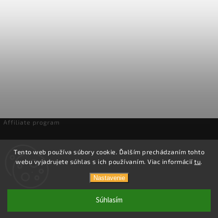
Affiliate program
Odstúpenie od zmluvy
Tento web používa súbory cookie. Ďalším prechádzaním tohto
webu vyjadrujete súhlas s ich používaním. Viac informácií
tu
.
Copyright 2026
Domáca pivotéka
. Všetky práva vyhradené.
Nastavenie
Vytvořil
Shoptet
| Design
Shoptak.cz.
Súhlasím