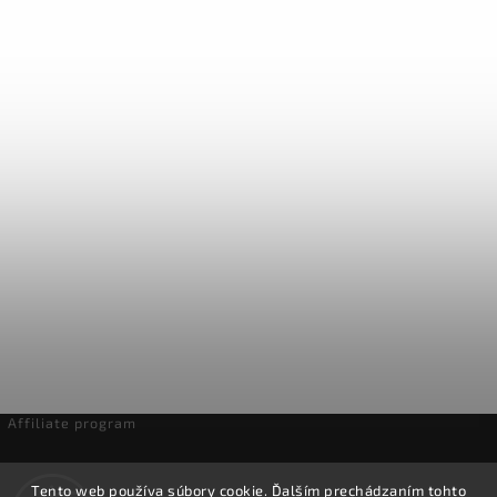
Affiliate program
Odstúpenie od zmluvy
Tento web používa súbory cookie. Ďalším prechádzaním tohto