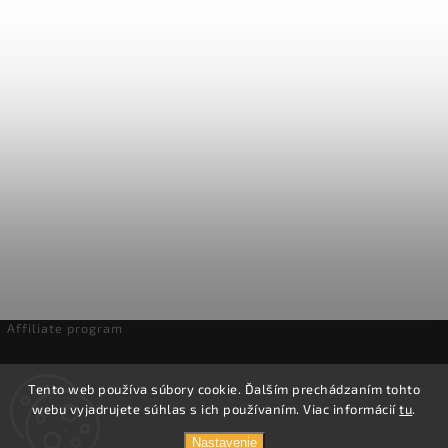
Affiliate program
Odstúpenie od zmluvy
Tento web používa súbory cookie. Ďalším prechádzaním tohto
webu vyjadrujete súhlas s ich používaním. Viac informácií
tu
.
Copyright 2026
Domáca pivotéka
. Všetky práva vyhradené.
Nastavenie