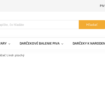
PI
Hľadať
VARY
DARČEKOVÉ BALENIE PIVA
DARČEKY K NARODE
žač Lindr plochý