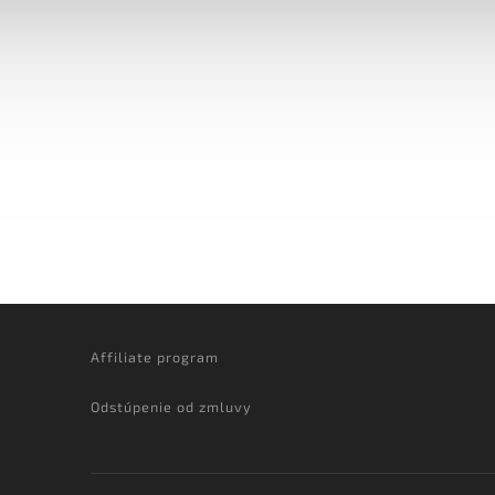
Affiliate program
Odstúpenie od zmluvy