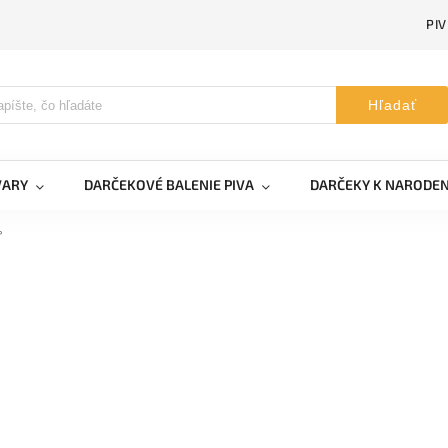
PI
Hľadať
VARY
DARČEKOVÉ BALENIE PIVA
DARČEKY K NARODE
°