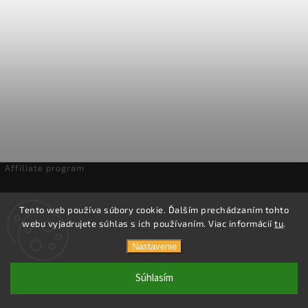
Affiliate program
Odstúpenie od zmluvy
Tento web používa súbory cookie. Ďalším prechádzaním tohto
webu vyjadrujete súhlas s ich používaním. Viac informácií
tu
.
Copyright 2026
Domáca pivotéka
. Všetky práva vyhradené.
Nastavenie
Vytvořil
Shoptet
| Design
Shoptak.cz.
Súhlasím