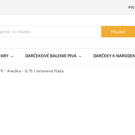
PI
Hľadať
VARY
DARČEKOVÉ BALENIE PIVA
DARČEKY K NARODE
11 ° Anežka - 0,75 l sklenená fľaša