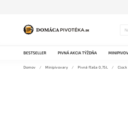
BESTSELLER
PIVNÁ AKCIA TÝŽDŇA
MINIPIVO
Domov
/
Minipivovary
/
Pivná fľaša 0,75L
/
Clock 