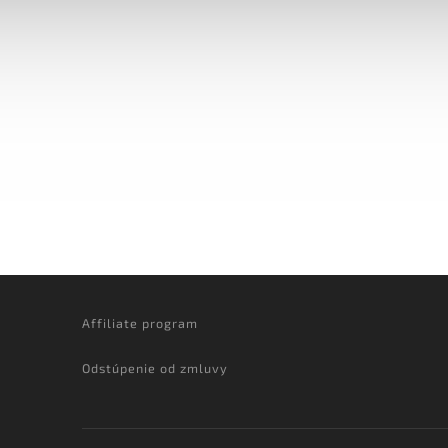
Affiliate program
Odstúpenie od zmluvy